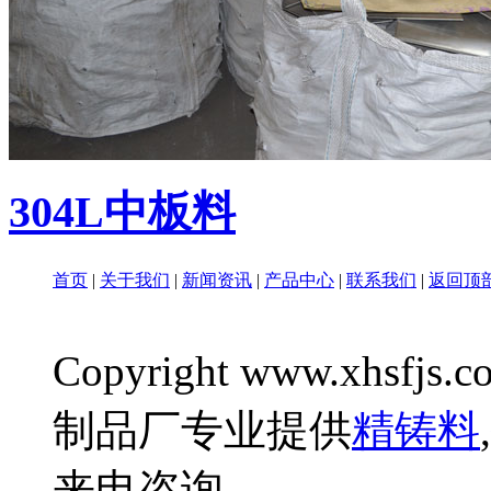
304L中板料
首页
|
关于我们
|
新闻资讯
|
产品中心
|
联系我们
|
返回顶
Copyright www.xhsfjs.c
制品厂专业提供
精铸料
,
来电咨询.