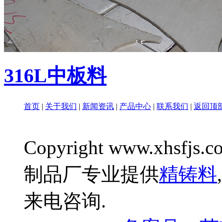
316L中板料
首页
|
关于我们
|
新闻资讯
|
产品中心
|
联系我们
|
返回顶
Copyright www.xhsfjs.c
制品厂专业提供
精铸料
,
来电咨询.