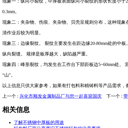
现象一：纵向小裂纹，中厚板表面纵向小裂纹的形状长度小于20
0.3mm。
现象二：夹杂物、伤痕、夹杂物、贝壳呈规则分布，这种现象
清作业后较为明显。
现象三：边缘裂纹。 裂纹主要发生在距边缘20-80mm处的中
纵向裂缝。 规律是板厚越大，缺陷越严重。
现象四：峰形裂纹，均发生在工作台下部距板边5~60mm处。
“山”。
以上信息只供大家参考，如果有打包料和精铸料等产品需求，
上一个 :
兴化市顺发金属制品厂与您一起喜迎国庆
下一个 :
带
相关信息
了解不锈钢中厚板的用途